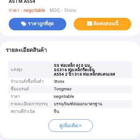
ASTM A554
ราคา：negotiable
MOQ：3tons
ราคาถูกที่สุด
ติดต่อตอนนี้
รายละเอียดสินค้า
,
SS ท่อเหล็ก 610 มม.
แสงสูง
,
SS316 ท่อเหล็กรีดเย็น
A554 2 นิ้ว 316 ท่อเหล็กสแตนเลส
จำนวนสั่งซื้อขั้นต่ำ
3tons
ชื่อแบรนด์
Tongmao
ราคา
negotiable
รายละเอียดการบรรจุ
บรรจุภัณฑ์ส่งออกมาตรฐาน
สถานที่กำเนิด
จีน
ดูเพิ่มเติม