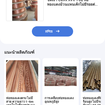
ทองแดงม้วนแพนเค้กไม่มีรอยต่อ
19 ถึง 24 Swg ความหนา
চালিয়ে
แนะนำผลิตภัณฑ์
ท่อทองแดงตรง ไม่มี
การเคลือบท่อทองแดง
ท่อทองแดงที่มี
สาย ความยาว 1-6m
อุณหภูมิสูง
ร้อนสูง ไม่มีรอย