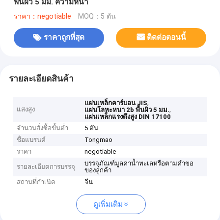
พื้นผิว 5 มม. ความหนา
ราคา：negotiable
MOQ：5 ตัน
ราคาถูกที่สุด
ติดต่อตอนนี้
รายละเอียดสินค้า
,
แผ่นเหล็กคาร์บอน JIS
แสงสูง
,
แผ่นโลหะหนา 2b พื้นผิว 5 มม.
แผ่นเหล็กแรงดึงสูง DIN 17100
จำนวนสั่งซื้อขั้นต่ำ
5 ตัน
ชื่อแบรนด์
Tongmao
ราคา
negotiable
บรรจุภัณฑ์มูลค่าน้ำทะเลหรือตามคำขอ
รายละเอียดการบรรจุ
ของลูกค้า
สถานที่กำเนิด
จีน
ดูเพิ่มเติม